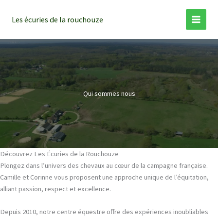
Aller
au
Les écuries de la rouchouze
contenu
Qui sommes nous
Découvrez Les Écuries de la Rouchouze
Plongez dans l’univers des chevaux au cœur de la campagne française.
Camille et Corinne vous proposent une approche unique de l’équitation,
alliant passion, respect et excellence.
Depuis 2010, notre centre équestre offre des expériences inoubliables