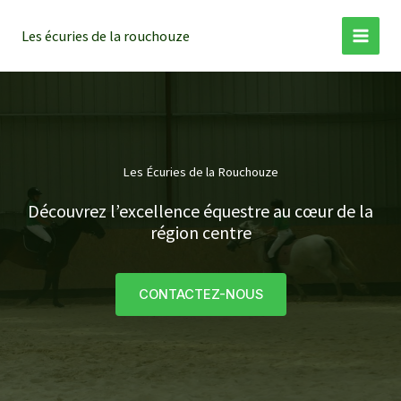
Aller
au
Les écuries de la rouchouze
contenu
Les Écuries de la Rouchouze
Découvrez l’excellence équestre au cœur de la
région centre
CONTACTEZ-NOUS