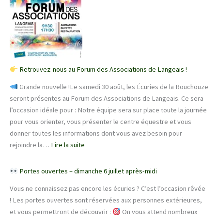
aux
Écuries
de
la
Rouchouze
–
Retrouvez-nous au Forum des Associations de Langeais !
une
Grande nouvelle !Le samedi 30 août, les Écuries de la Rouchouze
journée
seront présentes au Forum des Associations de Langeais. Ce sera
gratuite
l’occasion idéale pour : Notre équipe sera sur place toute la journée
à
pour vous orienter, vous présenter le centre équestre et vous
partager
donner toutes les informations dont vous avez besoin pour
!
:
rejoindre la…
Lire la suite
Retrouvez-
Portes ouvertes – dimanche 6 juillet après-midi
nous
Vous ne connaissez pas encore les écuries ? C’est l’occasion rêvée
au
! Les portes ouvertes sont réservées aux personnes extérieures,
Forum
et vous permettront de découvrir :
On vous attend nombreux
des