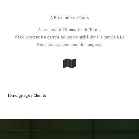
fête
du
À Proximité de Tours
club
approche
À seulement 20 minutes de Tours,
à
découvrez notre centre équestre niché dans la nature à La
grands
Rouchouze, commune de Langeais
pas
!
Témoignages Clients